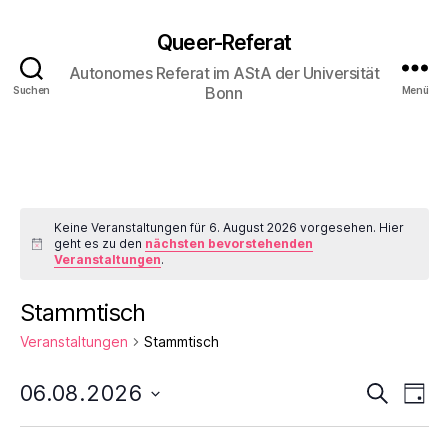
Queer-Referat
Autonomes Referat im AStA der Universität
Bonn
Suchen
Menü
Keine Veranstaltungen für 6. August 2026 vorgesehen. Hier
geht es zu den
nächsten bevorstehenden
H
Veranstaltungen
.
i
n
w
Stammtisch
e
i
Veranstaltungen
Stammtisch
s
V
V
06.08.2026
S
T
u
D
a
e
e
c
a
g