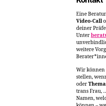
Eine Beratun
Video-Call
o
deiner Präf
Unter
berat
unverbindli
weitere Vorg
Berater*inn
Wir können 
stellen, wen
oder
Thema
trans Frau,
Namen, welc
können – wen