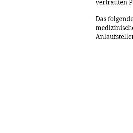
vertrauten 
Das folgend
medizinische
Anlaufstell