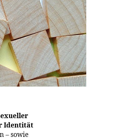
sexueller
r Identität
an – sowie