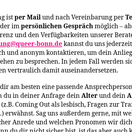
g ist
per Mail
und nach Vereinbarung per
Te
der im
persönlichen Gespräch
möglich – ab
erenz und den Verfügbarkeiten unserer Berat
ung@queer-bonn.de
kannst du uns jederzeit
ch und anonym kontaktieren, um dein Anlie
ehen zu besprechen. In jedem Fall werden si
en vertraulich damit auseinandersetzen.
dir am besten eine passende Ansprechperson 
n du in deiner Anfrage dein
Alter
und dein
A
(z.B. Coming Out als lesbisch, Fragen zur Tra
 …) erwähnst. Sag uns außerdem gerne, mit w
her Anrede und welchen Pronomen wir dich
n du dir nicht sicher bist, ist das aber auch 