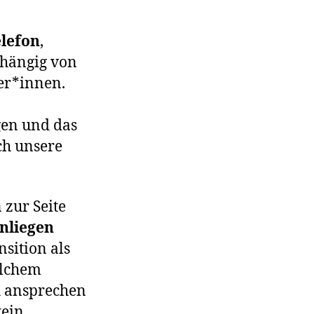
lefon
,
hängig von
er*innen.
gen und das
ch unsere
zur Seite
nliegen
nsition als
elchem
 ansprechen
kein