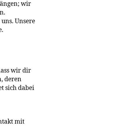
hängen; wir
n.
r uns. Unsere
e.
dass wir dir
, deren
t sich dabei
ntakt mit