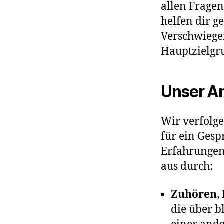
allen Frage
helfen dir g
Verschwiegen
Hauptzielgr
Unser A
Wir verfolg
für ein Ges
Erfahrungen 
aus durch:
Zuhören
,
die über b