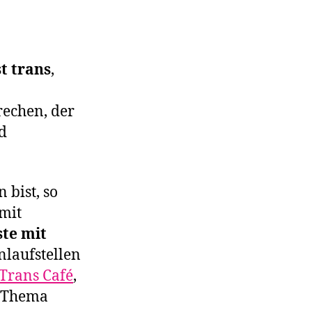
st trans
,
rechen, der
nd
 bist, so
 mit
ste mit
nlaufstellen
Trans Café
,
m Thema