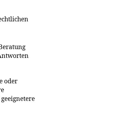
echtlichen
 Beratung
 Antworten
e oder
re
 geeignetere