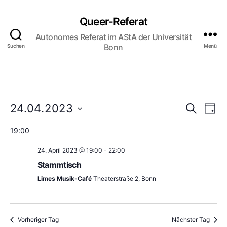
Queer-Referat
Autonomes Referat im AStA der Universität
Bonn
Suchen
Menü
V
V
24.04.2023
S
T
u
D
a
e
e
c
19:00
a
g
h
r
t
r
e
24. April 2023 @ 19:00
-
22:00
u
a
m
Stammtisch
a
w
n
Limes Musik-Café
Theaterstraße 2, Bonn
ä
n
h
s
l
s
t
e
Vorheriger Tag
Nächster Tag
n